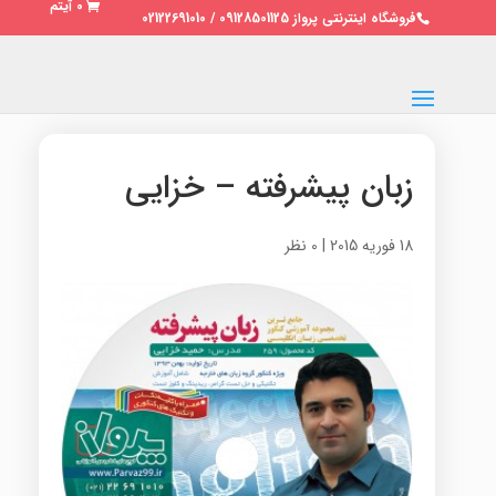
0 آیتم
فروشگاه اینترنتی پرواز 09128501125 / 02122691010
زبان پیشرفته – خزایی
18 فوریه 2015
|
0 نظر