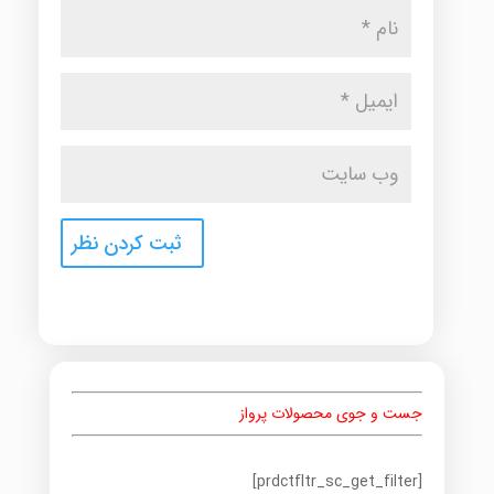
جست و جوی محصولات پرواز
[prdctfltr_sc_get_filter]