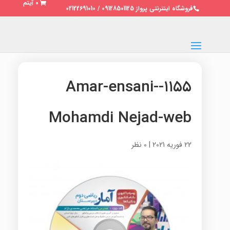
0 آیتم
فروشگاه اینترنتی پرواز 09128501125 / 02122691010
۱۱۵۵-Amar-ensani-
Mohamdi Nejad-web
22 فوریه 2021
|
0 نظر