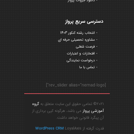
دانلود جزوات پرواز
دسترسی سریع پرواز
انتخاب رشته کنکور 1403
مشاوره تحصیلی حرفه ای
فرصت شغلی
افتخارات و اعتبارات
درخواست نمایندگی
تماس با ما
[rev_slider alias="nemad-logo"]
2021© تمامی حقوق این سایت متعلق به
گروه
آموزشی پرواز
می باشد، هرگونه کپی برداری از
آن پیگرد قانونی خواهد داشت.
قدرت گرفته از
LoyalAxis
WordPress CRM