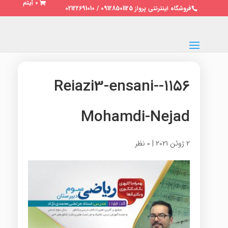
0 آیتم
فروشگاه اینترنتی پرواز 09128501125 / 02122691010
۱۱۵۶-Reiazi3-ensani-
Mohamdi-Nejad
2 ژوئن 2021
|
0 نظر