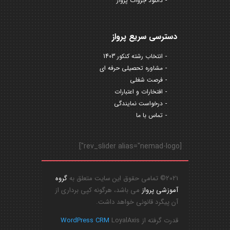
دانلود جزوات پرواز
دسترسی سریع پرواز
انتخاب رشته کنکور 1403
مشاوره تحصیلی حرفه ای
فرصت شغلی
افتخارات و اعتبارات
درخواست نمایندگی
تماس با ما
[rev_slider alias="nemad-logo"]
2021© تمامی حقوق این سایت متعلق به
گروه
آموزشی پرواز
می باشد، هرگونه کپی برداری از
آن پیگرد قانونی خواهد داشت.
قدرت گرفته از
LoyalAxis
WordPress CRM