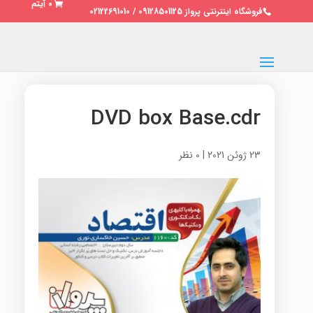
0 آیتم
فروشگاه اینترنتی پرواز 09128501125 / 02122691010
DVD box Base.cdr
23 ژوئن 2021
|
0 نظر