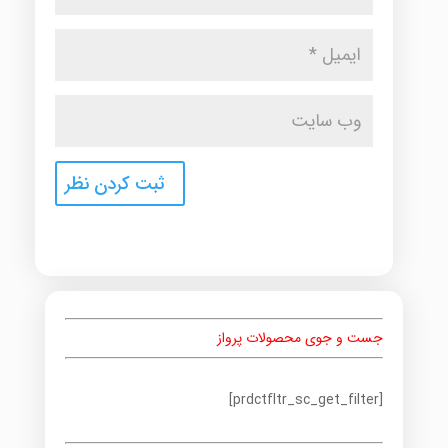
جست و جوی محصولات پرواز
[prdctfltr_sc_get_filter]