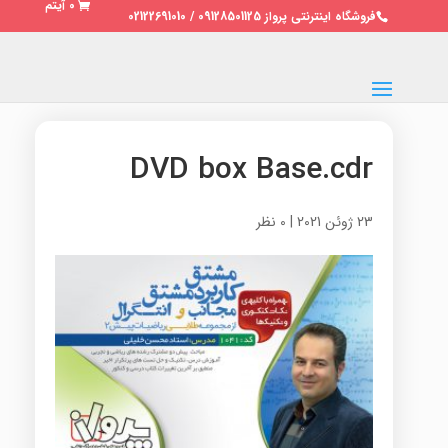
0 آیتم
فروشگاه اینترنتی پرواز 09128501125 / 02122691010
DVD box Base.cdr
23 ژوئن 2021
|
0 نظر