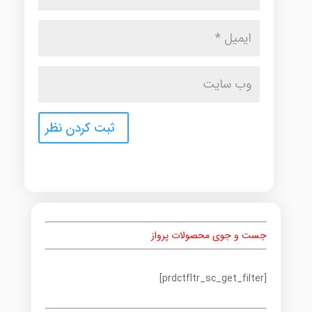
جست و جوی محصولات پرواز
[prdctfltr_sc_get_filter]