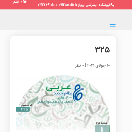
0 آیتم
فروشگاه اینترنتی پرواز 09128501125 / 02122691010
۳۲۵
10 جولای 2021
|
0 نظر