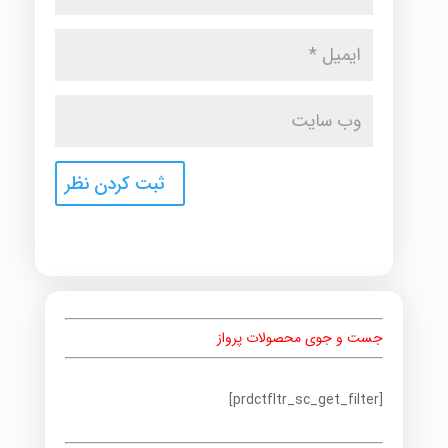
جست و جوی محصولات پرواز
[prdctfltr_sc_get_filter]