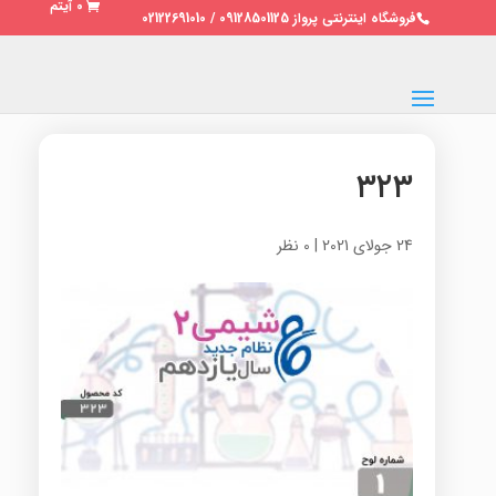
0 آیتم
فروشگاه اینترنتی پرواز 09128501125 / 02122691010
۳۲۳
24 جولای 2021
|
0 نظر