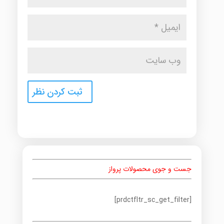
جست و جوی محصولات پرواز
[prdctfltr_sc_get_filter]