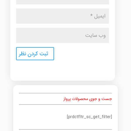
جست و جوی محصولات پرواز
[prdctfltr_sc_get_filter]