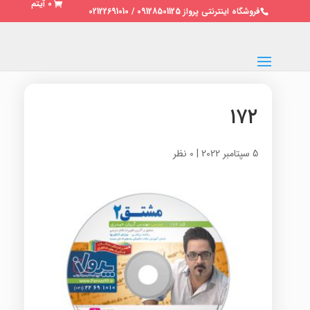
0 آیتم
فروشگاه اینترنتی پرواز 09128501125 / 02122691010
۱۷۲
5 سپتامبر 2022
|
0 نظر