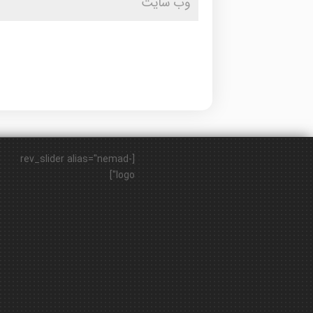
[rev_slider alias="nemad-
logo"]