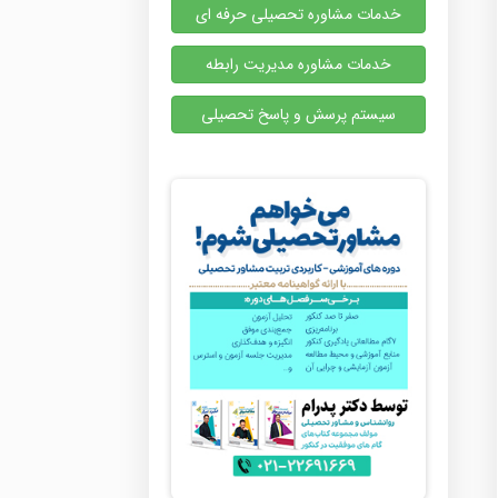
خدمات مشاوره تحصیلی حرفه ای
خدمات مشاوره مدیریت رابطه
سیستم پرسش و پاسخ تحصیلی