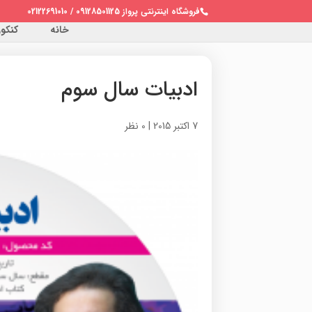
فروشگاه اینترنتی پرواز 09128501125 / 02122691010
خانه
کنکور 
ادبیات سال سوم
7 اکتبر 2015
|
0 نظر