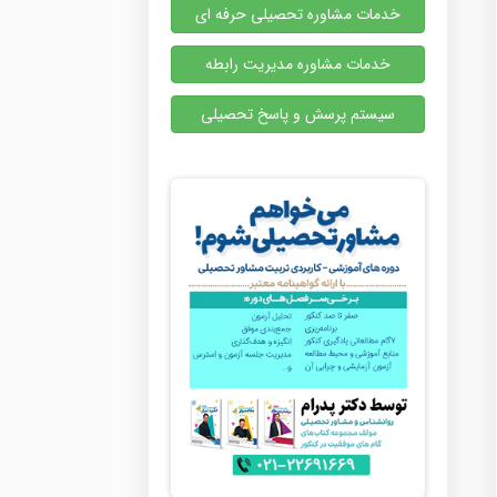
خدمات مشاوره تحصیلی حرفه ای
خدمات مشاوره مدیریت رابطه
سیستم پرسش و پاسخ تحصیلی