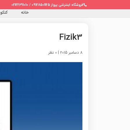
فروشگاه اینترنتی پرواز 09128501125 / 02122691010
خانه
کنکور 
Fizik3
8 دسامبر 2015
|
0 نظر