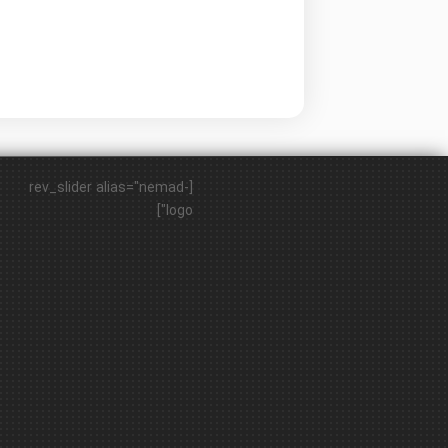
[rev_slider alias="nemad-
logo"]