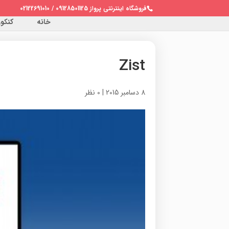
فروشگاه اینترنتی پرواز 09128501125 / 02122691010
خانه
کنکور 
Zist
8 دسامبر 2015
|
0 نظر