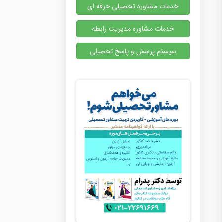
خدمات مشاوره تحصیلی حرفه ای
خدمات مشاوره مدیریت رابطه
سیستم پرسش و پاسخ تحصیلی