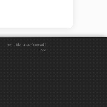
[rev_slider alias="nemad-
logo"]