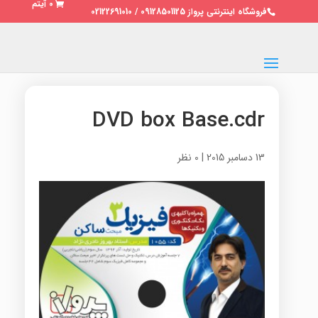
0 آیتم
فروشگاه اینترنتی پرواز 09128501125 / 02122691010
DVD box Base.cdr
13 دسامبر 2015
|
0 نظر