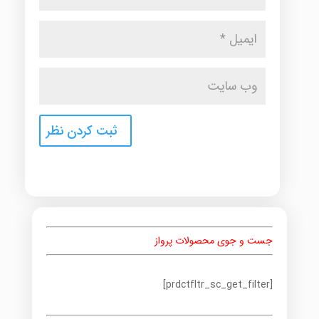
جست و جوی محصولات پرواز
[prdctfltr_sc_get_filter]