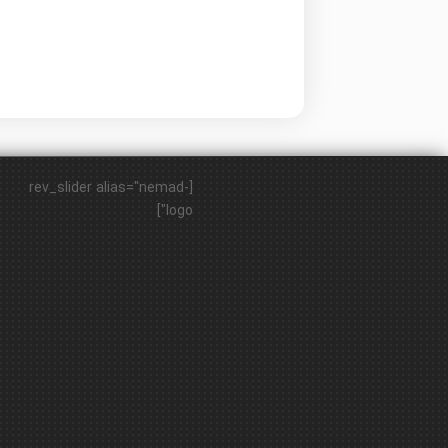
[rev_slider alias="nemad-
logo"]