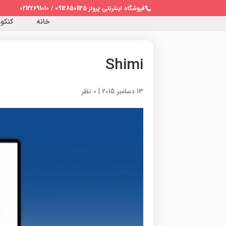
فروشگاه اینترنتی پرواز 09128501125 / 02122691010
خانه
کنکور 
Shimi
13 دسامبر 2015
|
0 نظر