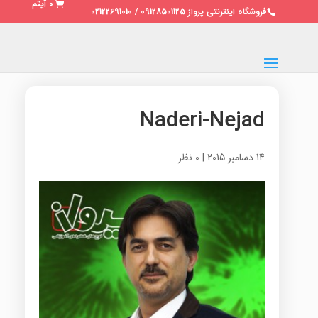
0 آیتم
فروشگاه اینترنتی پرواز 09128501125 / 02122691010
Naderi-Nejad
14 دسامبر 2015
|
0 نظر