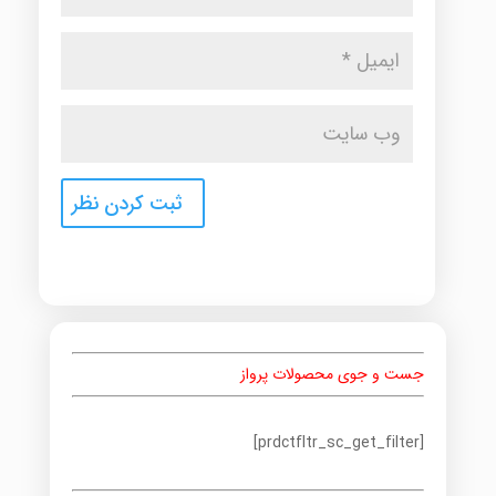
جست و جوی محصولات پرواز
[prdctfltr_sc_get_filter]