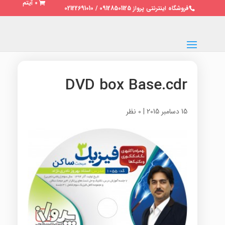
0 آیتم
فروشگاه اینترنتی پرواز 09128501125 / 02122691010
DVD box Base.cdr
15 دسامبر 2015
|
0 نظر