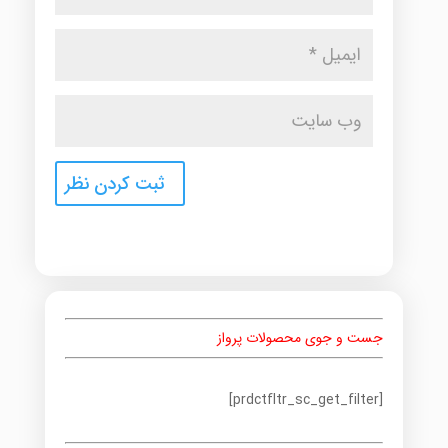
جست و جوی محصولات پرواز
[prdctfltr_sc_get_filter]