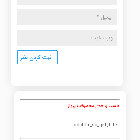
جست و جوی محصولات پرواز
[prdctfltr_sc_get_filter]