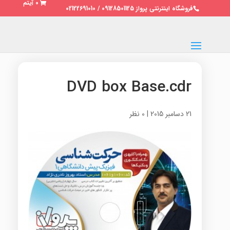
0 آیتم
فروشگاه اینترنتی پرواز 09128501125 / 02122691010
DVD box Base.cdr
21 دسامبر 2015
|
0 نظر