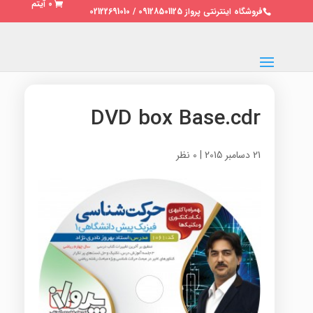
0 آیتم
فروشگاه اینترنتی پرواز 09128501125 / 02122691010
DVD box Base.cdr
21 دسامبر 2015
|
0 نظر