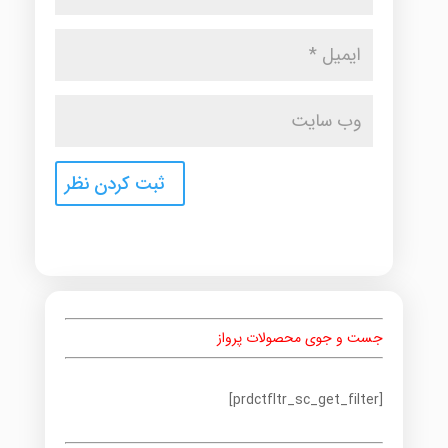
جست و جوی محصولات پرواز
[prdctfltr_sc_get_filter]