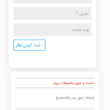
جست و جوی محصولات پرواز
[prdctfltr_sc_get_filter]