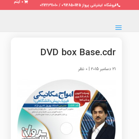
0 آیتم
فروشگاه اینترنتی پرواز 09128501125 / 02122691010
DVD box Base.cdr
21 دسامبر 2015
|
0 نظر