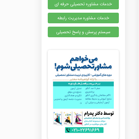
خدمات مشاوره تحصیلی حرفه ای
خدمات مشاوره مدیریت رابطه
سیستم پرسش و پاسخ تحصیلی