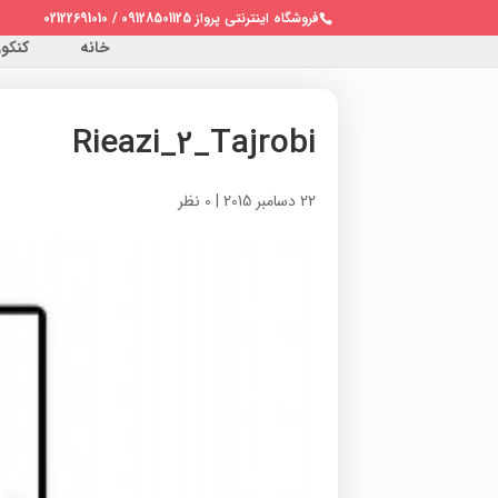
فروشگاه اینترنتی پرواز 09128501125 / 02122691010
خانه
کنکور 
Rieazi_2_Tajrobi
22 دسامبر 2015
|
0 نظر