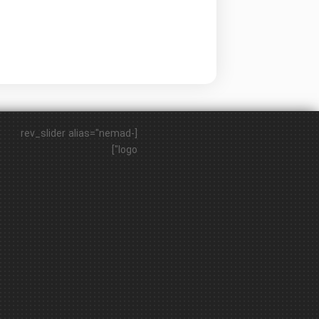
[rev_slider alias="nemad-
logo"]