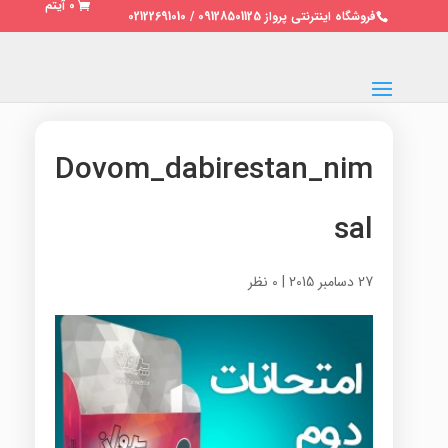
0 آیتم
فروشگاه اینترنتی پرواز 09128501125 / 02122691010
Dovom_dabirestan_nim
sal
27 دسامبر 2015
|
0 نظر