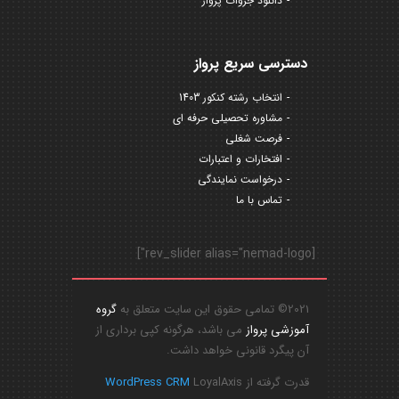
دانلود جزوات پرواز
دسترسی سریع پرواز
انتخاب رشته کنکور 1403
مشاوره تحصیلی حرفه ای
فرصت شغلی
افتخارات و اعتبارات
درخواست نمایندگی
تماس با ما
[rev_slider alias="nemad-logo"]
2021© تمامی حقوق این سایت متعلق به
گروه
آموزشی پرواز
می باشد، هرگونه کپی برداری از
آن پیگرد قانونی خواهد داشت.
قدرت گرفته از
LoyalAxis
WordPress CRM