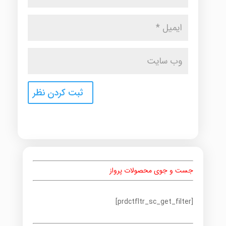
جست و جوی محصولات پرواز
[prdctfltr_sc_get_filter]