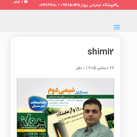
0 آیتم
فروشگاه اینترنتی پرواز 09128501125 / 02122691010
shimi2
27 دسامبر 2015
|
0 نظر