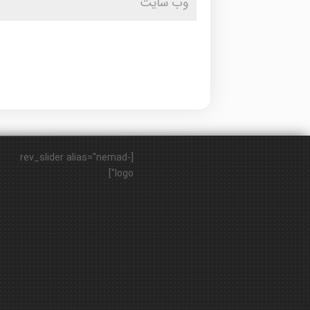
[rev_slider alias="nemad-
logo"]