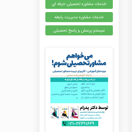
خدمات مشاوره تحصیلی حرفه ای
خدمات مشاوره مدیریت رابطه
سیستم پرسش و پاسخ تحصیلی