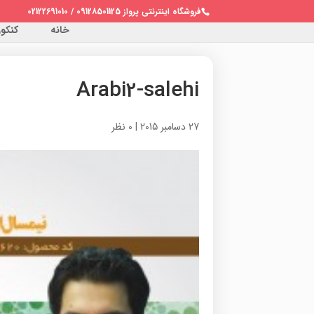
فروشگاه اینترنتی پرواز 09128501125 / 02122691010
خانه
کنکور 
Arabi2-salehi
27 دسامبر 2015
|
0 نظر