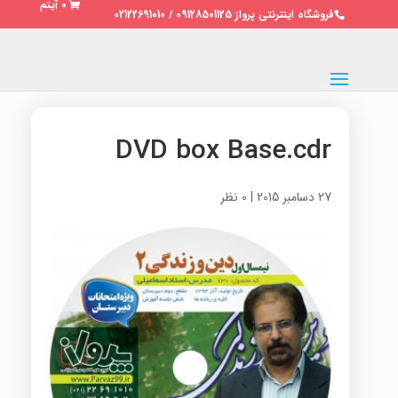
0 آیتم
فروشگاه اینترنتی پرواز 09128501125 / 02122691010
DVD box Base.cdr
27 دسامبر 2015
|
0 نظر