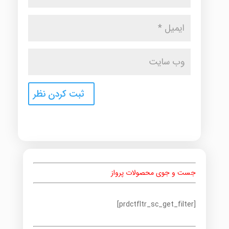
جست و جوی محصولات پرواز
[prdctfltr_sc_get_filter]