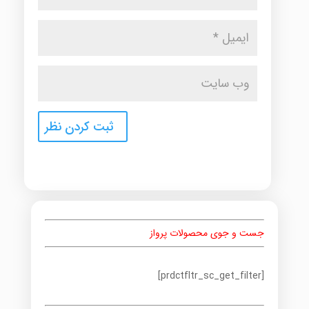
جست و جوی محصولات پرواز
[prdctfltr_sc_get_filter]