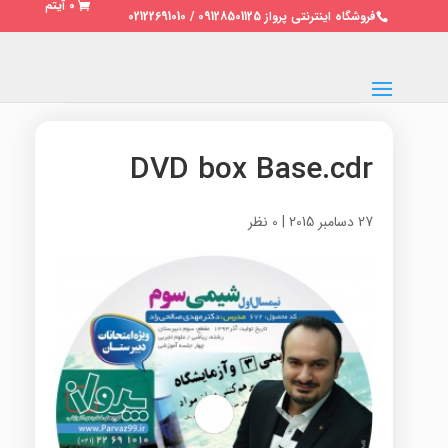
0 آیتم
فروشگاه اینترنتی پرواز 09128501125 / 02122691010
DVD box Base.cdr
27 دسامبر 2015
|
0 نظر