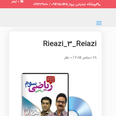
0 آیتم
فروشگاه اینترنتی پرواز 09128501125 / 02122691010
Rieazi_3_Reiazi
28 دسامبر 2015
|
0 نظر