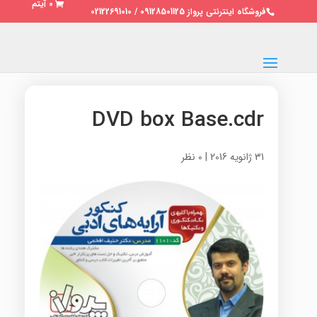
0 آیتم
فروشگاه اینترنتی پرواز 09128501125 / 02122691010
DVD box Base.cdr
31 ژانویه 2016
|
0 نظر