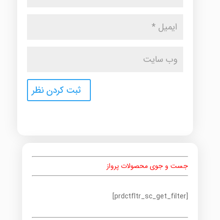
جست و جوی محصولات پرواز
[prdctfltr_sc_get_filter]