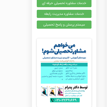
خدمات مشاوره تحصیلی حرفه ای
خدمات مشاوره مدیریت رابطه
سیستم پرسش و پاسخ تحصیلی