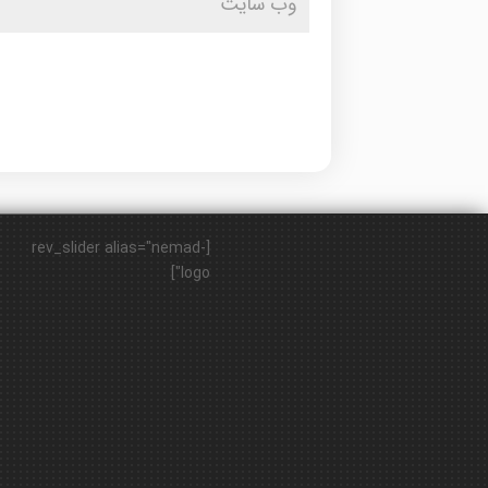
[rev_slider alias="nemad-
logo"]