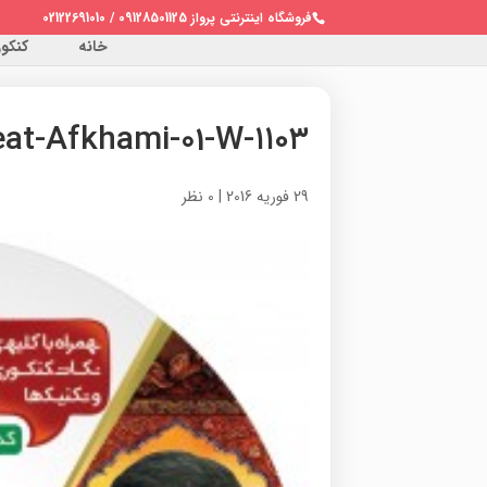
فروشگاه اینترنتی پرواز 09128501125 / 02122691010
خانه
کنکور 
۱۱۰۳-Tarikh-adbieat-Afkhami-01-W
29 فوریه 2016
|
0 نظر