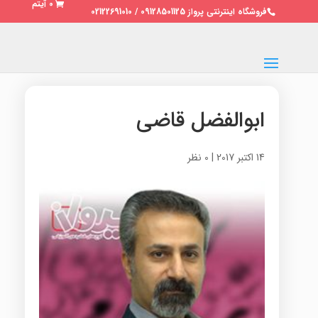
0 آیتم
فروشگاه اینترنتی پرواز 09128501125 / 02122691010
ابوالفضل قاضی
14 اکتبر 2017
|
0 نظر