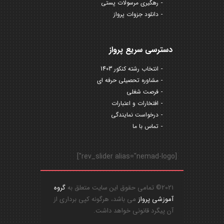
رهگیری مرسولات پستی
دانلود جزوات پرواز
دسترسی سریع پرواز
انتخاب رشته کنکور 1403
مشاوره تحصیلی حرفه ای
فرصت شغلی
افتخارات و اعتبارات
درخواست نمایندگی
تماس با ما
[rev_slider alias="nemad-logo"]
2021© تمامی حقوق این سایت متعلق به
گروه
آموزشی پرواز
می باشد، هرگونه کپی برداری از
آن پیگرد قانونی خواهد داشت.