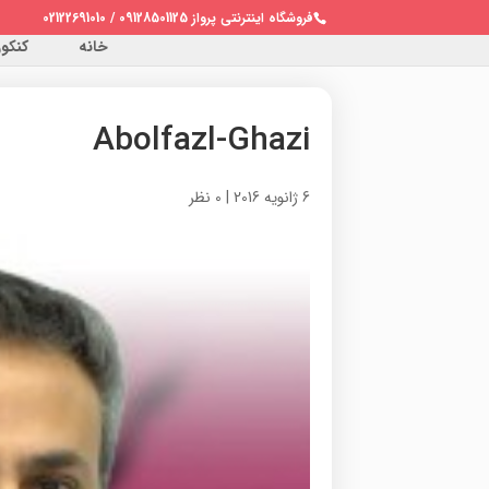
فروشگاه اینترنتی پرواز 09128501125 / 02122691010
خانه
کنکور 
Abolfazl-Ghazi
6 ژانویه 2016
|
0 نظر