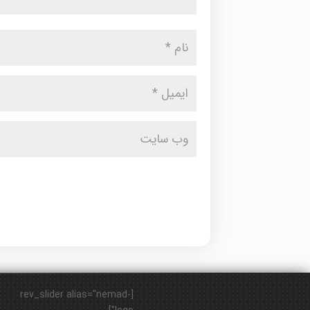
[rev_slider alias="nemad-