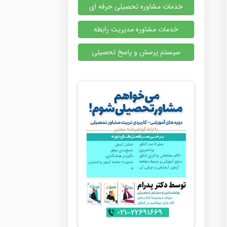
خدمات مشاوره تحصیلی حرفه ای
خدمات مشاوره مدیریت رابطه
سیستم پرسش و پاسخ تحصیلی