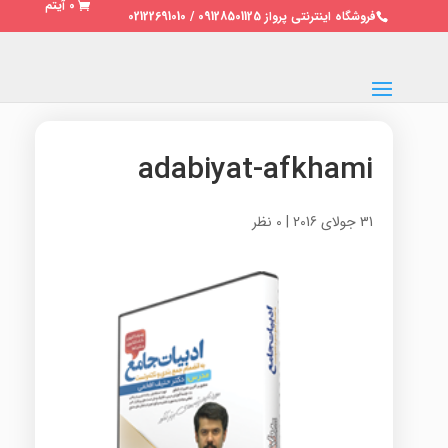
0 آیتم
فروشگاه اینترنتی پرواز 09128501125 / 02122691010
adabiyat-afkhami
31 جولای 2016
|
0 نظر