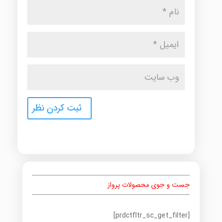
جست و جوی محصولات پرواز
[prdctfltr_sc_get_filter]