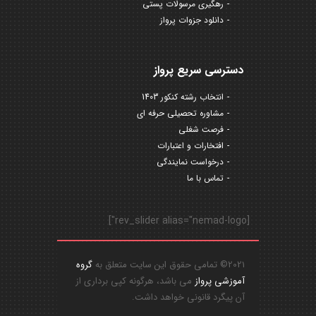
رهگیری مرسولات پستی
دانلود جزوات پرواز
دسترسی سریع پرواز
انتخاب رشته کنکور 1403
مشاوره تحصیلی حرفه ای
فرصت شغلی
افتخارات و اعتبارات
درخواست نمایندگی
تماس با ما
[rev_slider alias="nemad-logo"]
2021© تمامی حقوق این سایت متعلق به
گروه
آموزشی پرواز
می باشد، هرگونه کپی برداری از
آن پیگرد قانونی خواهد داشت.