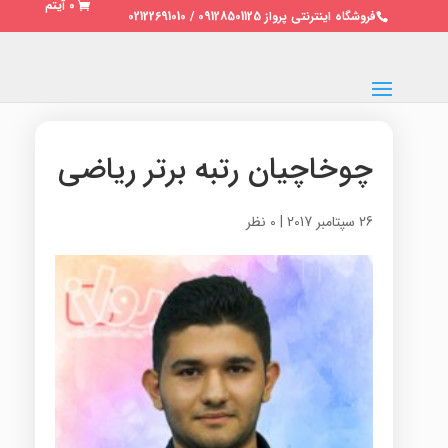
0 آیتم
فروشگاه اینترنتی پرواز 09128501125 / 02122691010
چوخاچیان رتبه برتر ریاضی
26 سپتامبر 2017
|
0 نظر