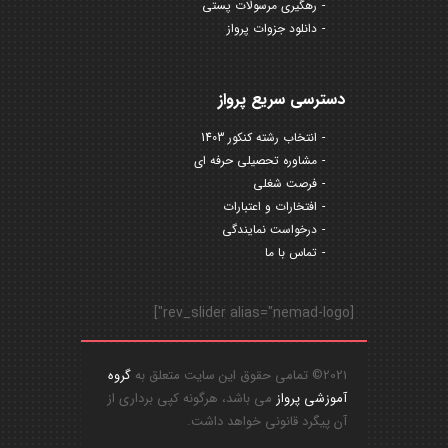
رهگیری مرسولات پستی
دانلود جزوات پرواز
دسترسی سریع پرواز
انتخاب رشته کنکور 1403
مشاوره تحصیلی حرفه ای
فرصت شغلی
افتخارات و اعتبارات
درخواست نمایندگی
تماس با ما
[rev_slider alias="nemad-logo"]
2021© تمامی حقوق این سایت متعلق به
گروه
آموزشی پرواز
می باشد، هرگونه کپی برداری از
آن پیگرد قانونی خواهد داشت.