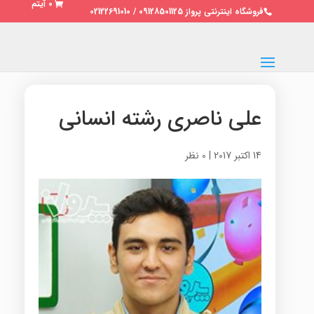
0 آیتم
فروشگاه اینترنتی پرواز 09128501125 / 02122691010
علی ناصری رشته انسانی
14 اکتبر 2017
|
0 نظر