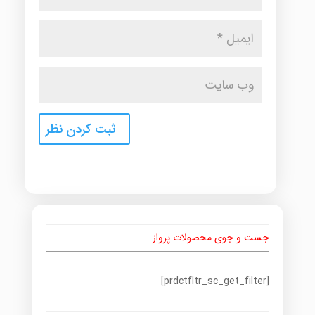
جست و جوی محصولات پرواز
[prdctfltr_sc_get_filter]