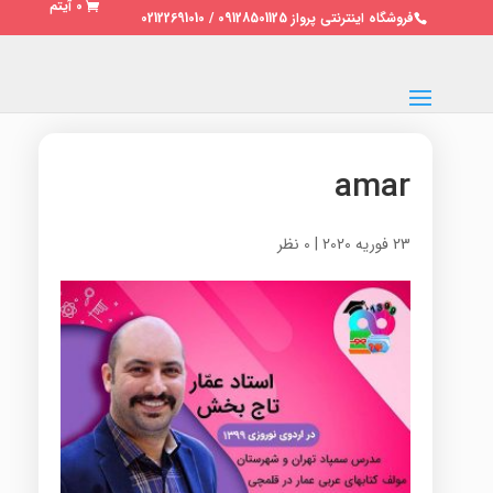
0 آیتم
فروشگاه اینترنتی پرواز 09128501125 / 02122691010
amar
23 فوریه 2020
|
0 نظر