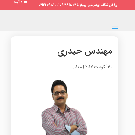
0 آیتم
فروشگاه اینترنتی پرواز 09128501125 / 02122691010
مهندس حیدری
30 آگوست 2017
|
0 نظر