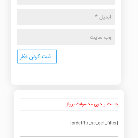
جست و جوی محصولات پرواز
[prdctfltr_sc_get_filter]