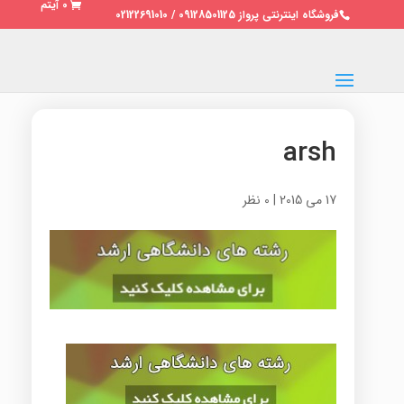
0 آیتم
فروشگاه اینترنتی پرواز 09128501125 / 02122691010
arsh
17 می 2015
|
0 نظر