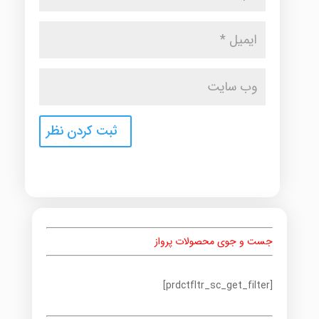
جست و جوی محصولات پرواز
[prdctfltr_sc_get_filter]