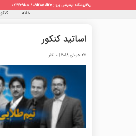
فروشگاه اینترنتی پرواز 09128501125 / 02122691010
خانه
کنکور 
اساتید کنکور
25 جولای 2018
|
0 نظر