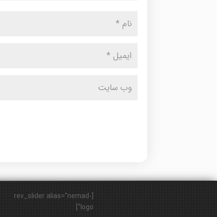
[rev_slider alias="nemad-
logo"]