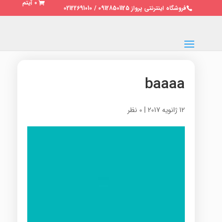
0 آیتم
فروشگاه اینترنتی پرواز 09128501125 / 02122691010
baaaa
12 ژانویه 2017
|
0 نظر