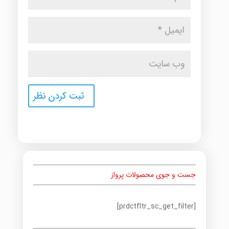
جست و جوی محصولات پرواز
[prdctfltr_sc_get_filter]