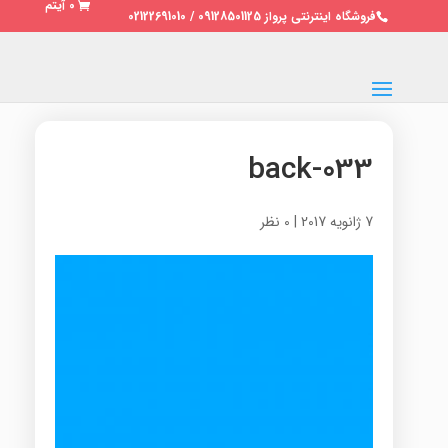
0 آیتم
فروشگاه اینترنتی پرواز 09128501125 / 02122691010
back-033
7 ژانویه 2017
|
0 نظر