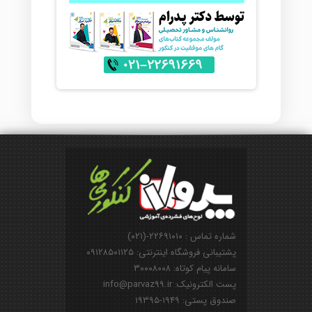
شماره تماس : ۲۲۶۹۱۰۱۰-(۰۲۱)
پشتیبانی فروشگاه اینترنتی: ۰۹۱۲۸۵۰۱۱۲۵
سامانه پیام کوتاه: ۳۰۰۰۸۰۰۸
پست الکترونیک: info@parvaz99.ir
صندوق پستی: ۱۹۴۹-۱۹۳۹۵