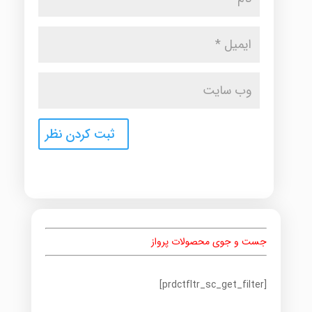
جست و جوی محصولات پرواز
[prdctfltr_sc_get_filter]