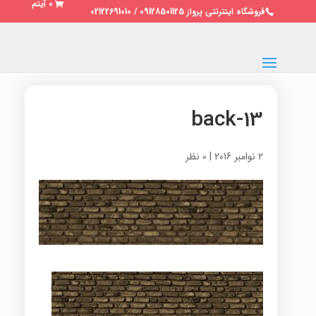
0 آیتم
فروشگاه اینترنتی پرواز 09128501125 / 02122691010
back-13
2 نوامبر 2016
|
0 نظر