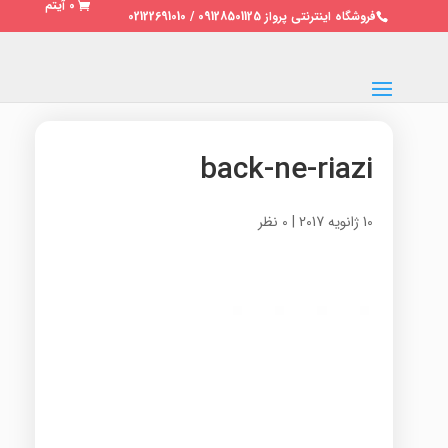
0 آیتم
فروشگاه اینترنتی پرواز 09128501125 / 02122691010
back-ne-riazi
10 ژانویه 2017
|
0 نظر