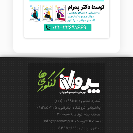
شماره تماس : ۲۲۶۹۱۰۱۰-(۰۲۱)
پشتیبانی فروشگاه اینترنتی: ۰۹۱۲۸۵۰۱۱۲۵
سامانه پیام کوتاه: ۳۰۰۰۸۰۰۸
پست الکترونیک: info@parvaz99.ir
صندوق پستی: ۱۹۴۹-۱۹۳۹۵