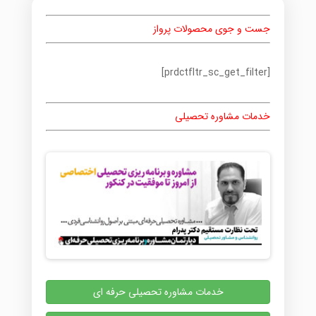
جست و جوی محصولات پرواز
[prdctfltr_sc_get_filter]
خدمات مشاوره تحصیلی
خدمات مشاوره تحصیلی حرفه ای