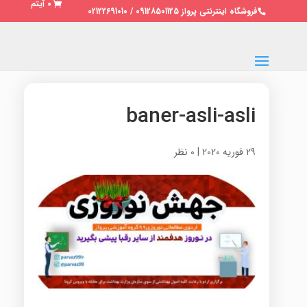
0 آیتم
فروشگاه اینترنتی پرواز 09128501125 / 02122691010
baner-asli-asli
29 فوریه 2020
|
0 نظر