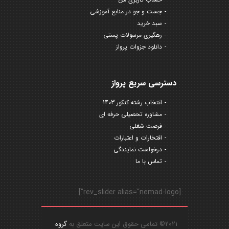
جست و جو در منابع آموزشی
سبد خرید
رهگیری مرسولات پستی
دانلود جزوات پرواز
دسترسی سریع پرواز
انتخاب رشته کنکور 1403
مشاوره تحصیلی حرفه ای
فرصت شغلی
افتخارات و اعتبارات
درخواست نمایندگی
تماس با ما
[rev_slider alias="nemad-logo"]
2021© تمامی حقوق این سایت متعلق به
گروه