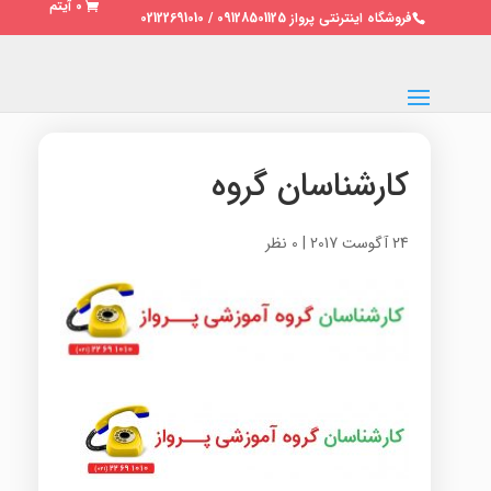
0 آیتم
فروشگاه اینترنتی پرواز 09128501125 / 02122691010
کارشناسان گروه
24 آگوست 2017
|
0 نظر