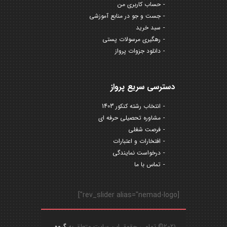
حساب کاربری من
جست و جو در منابع آموزشی
سبد خرید
رهگیری مرسولات پستی
دانلود جزوات پرواز
دسترسی سریع پرواز
انتخاب رشته کنکور 1403
مشاوره تحصیلی حرفه ای
فرصت شغلی
افتخارات و اعتبارات
درخواست نمایندگی
تماس با ما
[rev_slider alias="nemad-logo"]
2021© تمامی حقوق این سایت متعلق به
گروه