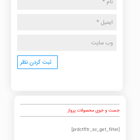
جست و جوی محصولات پرواز
[prdctfltr_sc_get_filter]