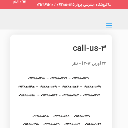
0 آیتم
فروشگاه اینترنتی پرواز 09128501125 / 02122691010
call-us-3
23 آوریل 2016
|
0 نظر