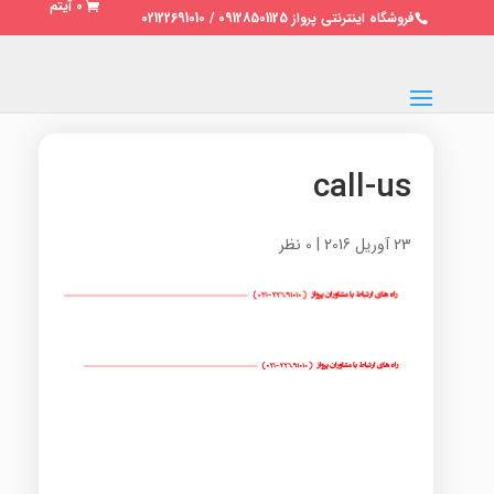
0 آیتم
فروشگاه اینترنتی پرواز 09128501125 / 02122691010
call-us
23 آوریل 2016
|
0 نظر