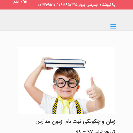
0 آیتم
فروشگاه اینترنتی پرواز 09128501125 / 02122691010
زمان و چگونگی ثبت نام آزمون مدارس
تیزهوشان ۹۷ – ۹۸