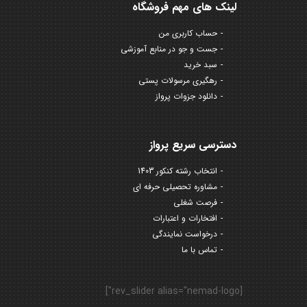
لینک های مهم فروشگاه
حساب کاربری من
جست و جو در منابع آموزشی
سبد خرید
رهگیری مرسولات پستی
دانلود جزوات پرواز
دسترسی سریع پرواز
انتخاب رشته کنکور 1403
مشاوره تحصیلی حرفه ای
فرصت شغلی
افتخارات و اعتبارات
درخواست نمایندگی
تماس با ما
[rev_slider alias="nemad-logo"]