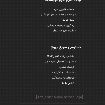
لینک های مهم فروشگاه
حساب کاربری من
جست و جو در منابع آموزشی
سبد خرید
رهگیری مرسولات پستی
دانلود جزوات پرواز
دسترسی سریع پرواز
انتخاب رشته کنکور 1403
مشاوره تحصیلی حرفه ای
فرصت شغلی
افتخارات و اعتبارات
درخواست نمایندگی
تماس با ما
[rev_slider alias="nemad-logo"]