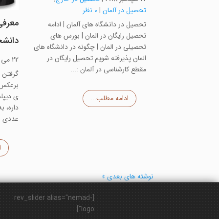
تحصیل در آلمان
|
0 نظر
معرفی
تحصیل در دانشگاه های آلمان | ادامه
تحصیل رایگان در المان | بورس های
دانشج
تحصیلی در المان | چگونه در دانشگاه های
المان پذیرفته شویم تحصیل رایگان در
22 می 2018
مقطع کارشناسی در آلمان :...
گرفتن پ
برعکس د
ی دیپلم
ادامه مطلب...
داره، ب
عددی (ن
ا
نوشته های بعدی »
[rev_slider alias="nemad-
logo"]