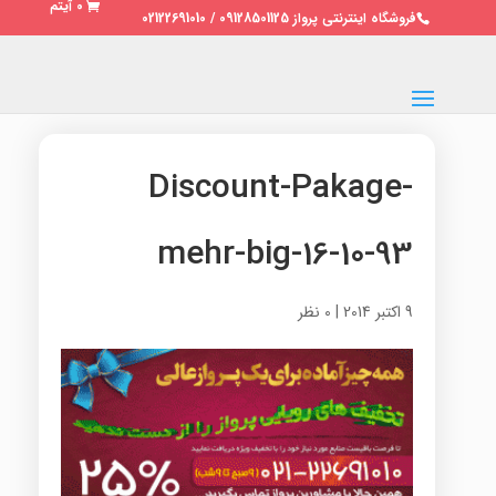
0 آیتم
فروشگاه اینترنتی پرواز 09128501125 / 02122691010
Discount-Pakage-
mehr-big-16-10-93
9 اکتبر 2014
|
0 نظر