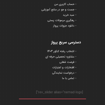
حساب کاربری من
جست و جو در منابع آموزشی
سبد خرید
رهگیری مرسولات پستی
دانلود جزوات پرواز
دسترسی سریع پرواز
انتخاب رشته کنکور 1403
مشاوره تحصیلی حرفه ای
فرصت شغلی
افتخارات و اعتبارات
درخواست نمایندگی
تماس با ما
[rev_slider alias="nemad-logo"]