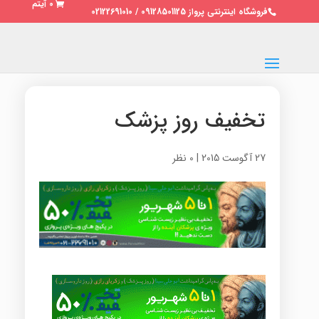
0 آیتم
فروشگاه اینترنتی پرواز 09128501125 / 02122691010
تخفیف روز پزشک
27 آگوست 2015
|
0 نظر