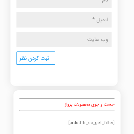
جست و جوی محصولات پرواز
[prdctfltr_sc_get_filter]